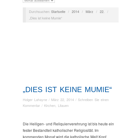
Durchsuchen:
Startseite
/
2014
/
März
/
22.
/
„Dies ist keine Mumie“
„DIES IST KEINE MUMIE“
Holger Lahayne
/
März 22, 2014
/
Schreiben Sie einen
Kommentar
/
Kirchen
,
Litauen
Die Heiligen- und Reliquienverehrung ist bis heute ein
fester Bestandteil katholischer Religiosität. Im
kommenden Monat wird die katholische Welt Kopf