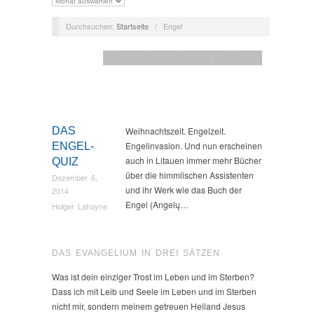
Durchsuchen:
Startseite
/
Engel
Allgemein
,
Glaube, Theologie und Mission
DAS
Weihnachtszeit. Engelzeit.
Engelinvasion. Und nun erscheinen
ENGEL-
auch in Litauen immer mehr Bücher
QUIZ
über die himmlischen Assistenten
Dezember 6,
und ihr Werk wie das Buch der
2014
Engel (Angelų…
Holger Lahayne
DAS EVANGELIUM IN DREI SÄTZEN
Was ist dein einziger Trost im Leben und im Sterben?
Dass ich mit Leib und Seele im Leben und im Sterben
nicht mir, sondern meinem getreuen Heiland Jesus